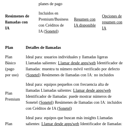
planes de pago
Incluidos en
Resúmenes de
Opciones de
Premium/Business
Resumen con
llamadas con
resumen con
con Créditos de
IA disponible
IA
IA
IA (
Sonetel
)
Plan
Detalles de llamadas
Plan
Ideal para: usuarios individuales y llamadas ligeras
Básico
Llamadas salientes:
Llamar desde apps/web
Identificador de
(pago
llamadas: muestra tu número móvil verificado por defecto
por uso)
(
Sonetel
) Resúmenes de llamadas con IA: no incluidos
Ideal para: equipos pequeños con frecuencia alta de
llamadas Llamadas salientes:
Llamar desde apps/web
Plan
Identificador de llamadas: puede mostrar números de
Premium
Sonetel (
Sonetel
) Resúmenes de llamadas con IA: incluidos
con Créditos de IA (
Sonetel
)
Ideal para: equipos que buscan más insights Llamadas
Plan
salientes:
Llamar desde apps/web
Identificador de llamadas: