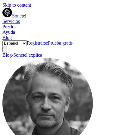
Skip to content
Sonetel
Servicios
Precios
Ayuda
Blog
Regístrarse
Prueba gratis
Blog
›
Sonetel explica