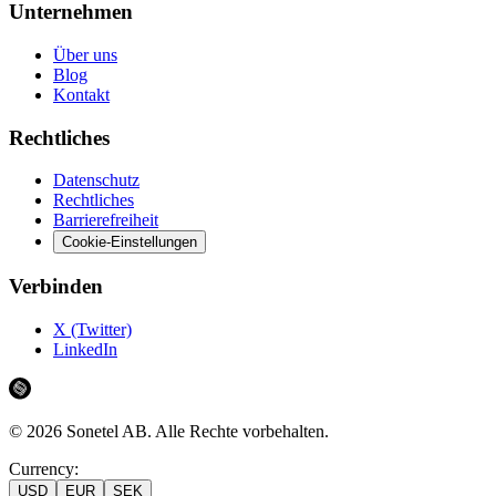
Unternehmen
Über uns
Blog
Kontakt
Rechtliches
Datenschutz
Rechtliches
Barrierefreiheit
Cookie-Einstellungen
Verbinden
X (Twitter)
LinkedIn
©
2026
Sonetel AB.
Alle Rechte vorbehalten.
Currency:
USD
EUR
SEK