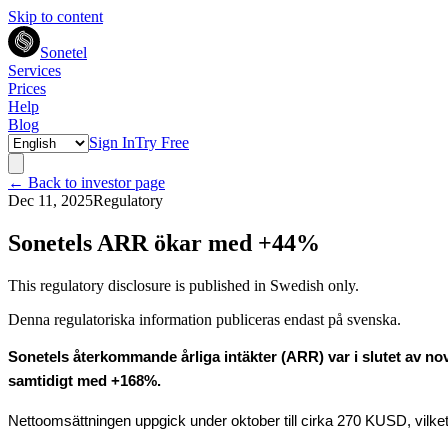
Skip to content
Sonetel
Services
Prices
Help
Blog
Sign In
Try Free
← Back to investor page
Dec 11, 2025
Regulatory
Sonetels ARR ökar med +44%
This regulatory disclosure is published in Swedish only.
Denna regulatoriska information publiceras endast på svenska.
Sonetels återkommande årliga intäkter (ARR) var i slutet av n
samtidigt med +168%.
Nettoomsättningen uppgick under oktober till cirka 270 KUSD, vi