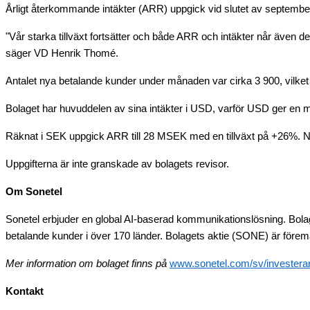
Årligt återkommande intäkter (ARR) uppgick vid slutet av septembe
"Vår starka tillväxt fortsätter och både ARR och intäkter når även d
säger VD Henrik Thomé.
Antalet nya betalande kunder under månaden var cirka 3 900, vilket
Bolaget har huvuddelen av sina intäkter i USD, varför USD ger en me
Räknat i SEK uppgick ARR till 28 MSEK med en tillväxt på +26%. N
Uppgifterna är inte granskade av bolagets revisor.
Om Sonetel
Sonetel erbjuder en global AI-baserad kommunikationslösning. Bolage
betalande kunder i över 170 länder. Bolagets aktie (SONE) är fö
Mer information om bolaget finns på
www.sonetel.com/sv/investerar
Kontakt