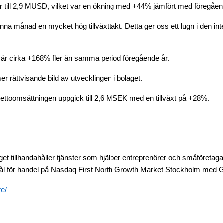
r till 2,9 MUSD, vilket var en ökning med +44% jämfört med föregåen
enna månad en mycket hög tillväxttakt. Detta ger oss ett lugn i den in
 är cirka +168% fler än samma period föregående år.
r rättvisande bild av utvecklingen i bolaget.
ettoomsättningen uppgick till 2,6 MSEK med en tillväxt på +28%.
t tillhandahåller tjänster som hjälper entreprenörer och småföretaga
remål för handel på Nasdaq First North Growth Market Stockholm me
e/