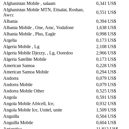
Afghanistan Mobile , salaam
0,341 US$
Afghanistan Mobile MTN, Etisalat, Roshan,
0,551 US$
Awcc
Albania
0,394 US$
Albania Mobile , One, Amc, Vodafone
1,638 US$
Albania Mobile , Plus, Eagle
0,998 US$
Argelia
0,173 US$
Algeria Mobile , Lg
2,108 US$
Algeria Mobile Djezzy, , Lg, Ooredoo
2,966 US$
Algeria Satellite Mobile
0,173 US$
American Samoa
0,228 US$
American Samoa Mobile
0,294 US$
Andorra
0,079 US$
Andorra Mobile
0,079 US$
Andorra Mobile Other
0,525 US$
Angola
0,591 US$
Angola Mobile Africell, Ice,
0,932 US$
Angola Mobile Ice, Unitel, unite
1,509 US$
Anguilla
0,504 US$
Anguilla Mobile
0,604 US$
Antarctica
11,812 US$