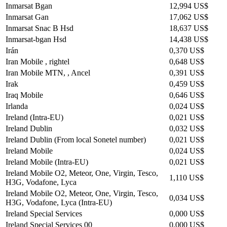
Inmarsat Bgan
12,994 US$
Inmarsat Gan
17,062 US$
Inmarsat Snac B Hsd
18,637 US$
Inmarsat-bgan Hsd
14,438 US$
Irán
0,370 US$
Iran Mobile , rightel
0,648 US$
Iran Mobile MTN, , Ancel
0,391 US$
Irak
0,459 US$
Iraq Mobile
0,646 US$
Irlanda
0,024 US$
Ireland (Intra-EU)
0,021 US$
Ireland Dublin
0,032 US$
Ireland Dublin (From local Sonetel number)
0,021 US$
Ireland Mobile
0,024 US$
Ireland Mobile (Intra-EU)
0,021 US$
Ireland Mobile O2, Meteor, One, Virgin, Tesco,
1,110 US$
H3G, Vodafone, Lyca
Ireland Mobile O2, Meteor, One, Virgin, Tesco,
0,034 US$
H3G, Vodafone, Lyca (Intra-EU)
Ireland Special Services
0,000 US$
Ireland Special Services 00
0,000 US$