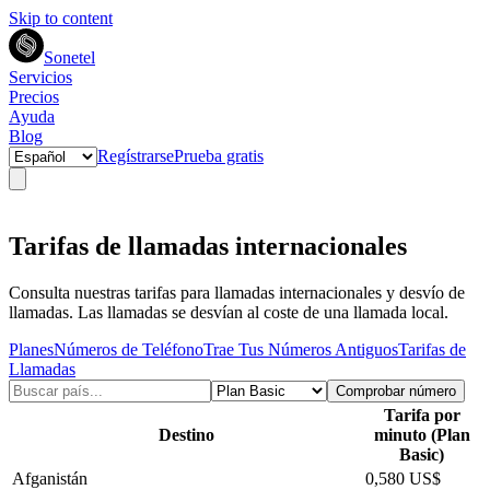
Skip to content
Sonetel
Servicios
Precios
Ayuda
Blog
Regístrarse
Prueba gratis
Tarifas de llamadas internacionales
Consulta nuestras tarifas para llamadas internacionales y desvío de
llamadas. Las llamadas se desvían al coste de una llamada local.
Planes
Números de Teléfono
Trae Tus Números Antiguos
Tarifas de
Llamadas
Comprobar número
Tarifa por
Destino
minuto (Plan
Basic)
Afganistán
0,580 US$