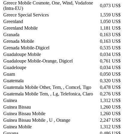
Greece Mobile Cosmote, One, Wind, Vodafone
0,073 US$
(Intra-EU)
Greece Special Services
1,559 US$
Greenland
1,050 US$
Greenland Mobile
1,181 US$
Granada
0,163 US$
Grenada Mobile
0,163 US$
Grenada Mobile-Digicel
0,535 US$
Guadaloupe Mobile
0,034 US$
Guadaloupe Mobile-Orange, Digicel
0,761 US$
Guadeloupe
0,034 US$
Guam
0,050 US$
Guatemala
0,320 US$
Guatemala Mobile Other, Tem, , Comcel, Tigo
0,478 US$
Guatemala Mobile Tem, , Lg, Telefonica, Claro
0,276 US$
Guinea
1,312 US$
Guinea Bissau
1,260 US$
Guinea Bissau Mobile
1,260 US$
Guinea Bissau Mobile , U , Orange
2,247 US$
Guinea Mobile
1,312 US$
Guyana
0,486 US$