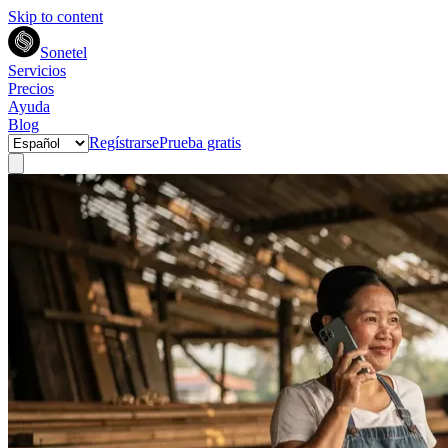
Skip to content
Sonetel
Servicios
Precios
Ayuda
Blog
Regístrarse
Prueba gratis