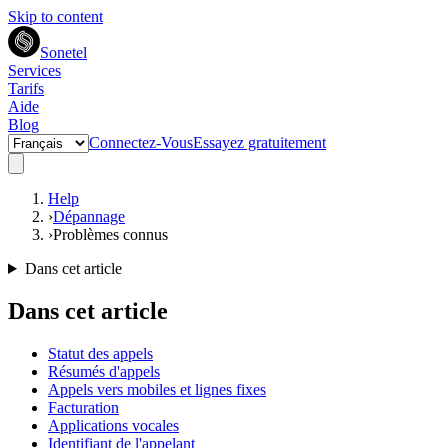
Skip to content
Sonetel
Services
Tarifs
Aide
Blog
Connectez-Vous
Essayez gratuitement
Help
›
Dépannage
›
Problèmes connus
Dans cet article
Dans cet article
Statut des appels
Résumés d'appels
Appels vers mobiles et lignes fixes
Facturation
Applications vocales
Identifiant de l'appelant