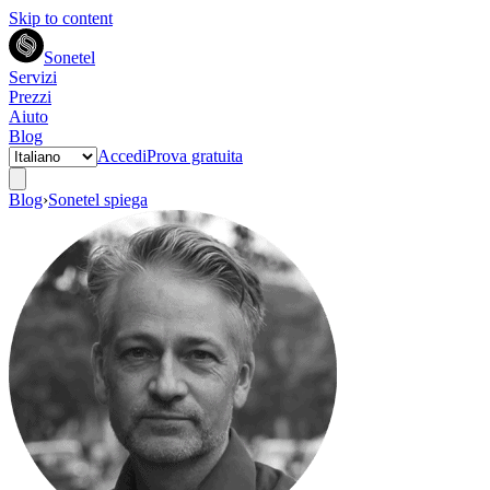
Skip to content
Sonetel
Servizi
Prezzi
Aiuto
Blog
Accedi
Prova gratuita
Blog
›
Sonetel spiega