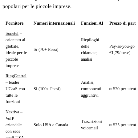
popolari per le piccole imprese.
Fornitore
Numeri internazionali
Funzioni AI
Prezzo di part
Sonetel
–
orientato al
Riepiloghi
globale,
delle
Pay-as-you-go (
Sì (70+ Paesi)
ideale per le
chiamate,
€1,79/mese)
piccole
analisi
imprese
RingCentral
– leader
Analisi,
UCaaS con
Sì (100+ Paesi)
componenti
≈ $20 per utent
tutte le
aggiuntivi
funzioni
Nextiva
–
VoIP
Trascrizioni
aziendale
Solo USA e Canada
≈ $25 per utent
voicemail
con sede
negli USA