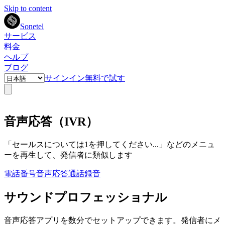
Skip to content
Sonetel
サービス
料金
ヘルプ
ブログ
サインイン
無料で試す
音声応答（IVR）
「セールスについては1を押してください...」などのメニュ
ーを再生して、発信者に類似します
電話番号
音声応答
通話録音
サウンドプロフェッショナル
音声応答アプリを数分でセットアップできます。発信者にメ