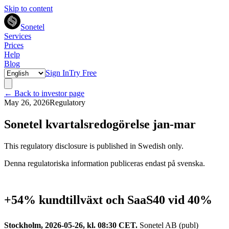
Skip to content
Sonetel
Services
Prices
Help
Blog
Sign In
Try Free
← Back to investor page
May 26, 2026
Regulatory
Sonetel kvartalsredogörelse jan-mar
This regulatory disclosure is published in Swedish only.
Denna regulatoriska information publiceras endast på svenska.
+54% kundtillväxt och SaaS40 vid 40%
Stockholm, 2026-05-26, kl. 08:30 CET.
Sonetel AB (publ)