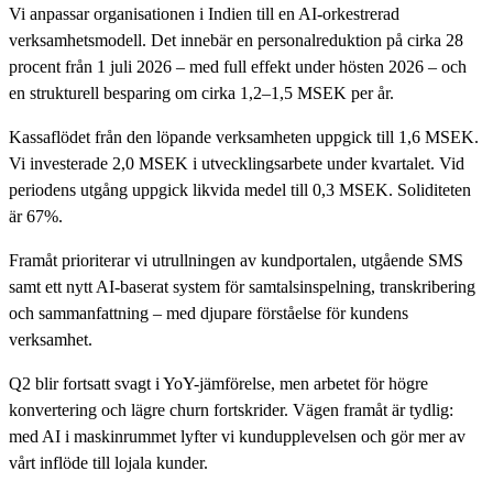
Vi anpassar organisationen i Indien till en AI-orkestrerad
verksamhetsmodell. Det innebär en personalreduktion på cirka 28
procent från 1 juli 2026 – med full effekt under hösten 2026 – och
en strukturell besparing om cirka 1,2–1,5 MSEK per år.
Kassaflödet från den löpande verksamheten uppgick till 1,6 MSEK.
Vi investerade 2,0 MSEK i utvecklingsarbete under kvartalet. Vid
periodens utgång uppgick likvida medel till 0,3 MSEK. Soliditeten
är 67%.
Framåt prioriterar vi utrullningen av kundportalen, utgående SMS
samt ett nytt AI-baserat system för samtalsinspelning, transkribering
och sammanfattning – med djupare förståelse för kundens
verksamhet.
Q2 blir fortsatt svagt i YoY-jämförelse, men arbetet för högre
konvertering och lägre churn fortskrider. Vägen framåt är tydlig:
med AI i maskinrummet lyfter vi kundupplevelsen och gör mer av
vårt inflöde till lojala kunder.