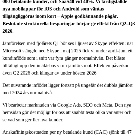
000 betalande kunder, och SaaS40 vid 40%. Vi färdigställde
nya mobilappar för iOS och Android som väntas
tillgängliggöras inom kort – Apple-godkännande pågår.
Beslutade strukturella besparingar börjar ge effekt från Q2–Q3
2026.
Jämförelsen med fjolårets Q1 bör ses i ljuset av Skype-effekten: när
Microsoft stängde ned Skype i maj 2025 fick vi under april–juni ett
kundinflöde som i snitt var fyra gånger normalnivån. Det blåste
tillfälligt upp den intäktsbas vi nu jämförs mot. Effekten påverkar
även Q2 2026 och klingar av under hösten 2026.
Det nuvarande inflödet ligger fortsatt på ungefär det dubbla jämfört
med 2024 års normalnivå.
Vi bearbetar marknaden via Google Ads, SEO och Meta. Den nya
hemsidan gör det möjligt för oss att snabbt testa olika varianter och
se vad som ger fler nya kunder.
Anskaffningskostnaden per ny betalande kund (CAC) sjönk till 47