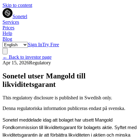
Skip to content
Sonetel
Services
Prices
Help
Blog
Sign In
Try Free
← Back to investor page
Apr 15, 2026
Regulatory
Sonetel utser Mangold till
likviditetsgarant
This regulatory disclosure is published in Swedish only.
Denna regulatoriska information publiceras endast på svenska.
Sonetel meddelade idag att bolaget har utsett Mangold
Fondkommission till likviditetsgarant för bolagets aktie. Syftet med
likviditetsgarantin är att förbättra likviditeten i aktien och minska