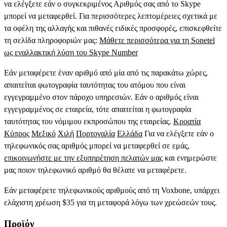
να ελέγξετε εάν ο συγκεκριμένος Αριθμός σας από το Skype
μπορεί να μεταφερθεί. Για περισσότερες λεπτομέρειες σχετικά με
τα οφέλη της αλλαγής και πιθανές ειδικές προσφορές, επισκεφθείτε
τη σελίδα πληροφοριών μας:
Μάθετε περισσότερα για τη Sonetel
ως εναλλακτική λύση του Skype Number
Εάν μεταφέρετε έναν αριθμό από μία από τις παρακάτω χώρες,
απαιτείται φωτογραφία ταυτότητας του ατόμου που είναι
εγγεγραμμένο στον πάροχο υπηρεσιών. Εάν ο αριθμός είναι
εγγεγραμμένος σε εταιρεία, τότε απαιτείται η φωτογραφία
ταυτότητας του νόμιμου εκπροσώπου της εταιρείας.
Κροατία
Κύπρος
Μεξικό
Χιλή
Πορτογαλία
Ελλάδα
Για να ελέγξετε εάν ο
τηλεφωνικός σας αριθμός μπορεί να μεταφερθεί σε εμάς,
επικοινωνήστε με την εξυπηρέτηση πελατών μας
και ενημερώστε
μας ποιον τηλεφωνικό αριθμό θα θέλατε να μεταφέρετε.
Εάν μεταφέρετε τηλεφωνικούς αριθμούς από τη Voxbone, υπάρχει
ελάχιστη χρέωση $35 για τη μεταφορά λόγω των χρεώσεών τους.
Προϊόν