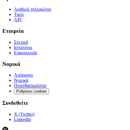
Αριθμοί τηλεφώνου
Τιμές
API
Εταιρεία
Σχετικά
Ιστολόγιο
Επικοινωνία
Νομικά
Απόρρητο
Νομικά
Προσβασιμότητα
Ρυθμίσεις cookies
Συνδεθείτε
X (Twitter)
LinkedIn