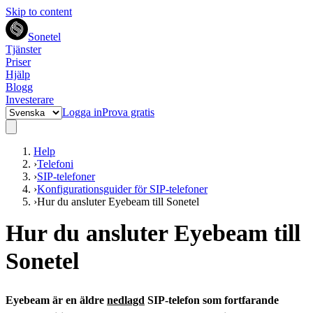
Skip to content
Sonetel
Tjänster
Priser
Hjälp
Blogg
Investerare
Logga in
Prova gratis
Help
›
Telefoni
›
SIP-telefoner
›
Konfigurationsguider för SIP-telefoner
›
Hur du ansluter Eyebeam till Sonetel
Hur du ansluter Eyebeam till
Sonetel
Eyebeam är en äldre
nedlagd
SIP-telefon som fortfarande