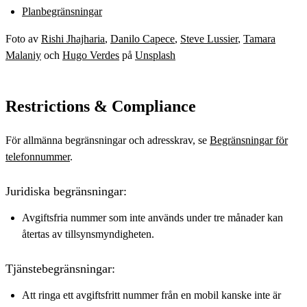
Planbegränsningar
Foto av
Rishi Jhajharia
,
Danilo Capece
,
Steve Lussier
,
Tamara
Malaniy
och
Hugo Verdes
på
Unsplash
Restrictions & Compliance
För allmänna begränsningar och adresskrav, se
Begränsningar för
telefonnummer
.
Juridiska begränsningar:
Avgiftsfria nummer som inte används under tre månader kan
återtas av tillsynsmyndigheten.
Tjänstebegränsningar:
Att ringa ett avgiftsfritt nummer från en mobil kanske inte är