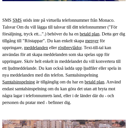
SMS
SMS
stöds inte på virtuella telefonnummer från Monaco.
Talsvar Om du vill lägga till talsvar till ditt telefonnummer ("För
försäljning, tryck ett...".) behöver du ha en
betald plan
. Detta ger dig
tillgång till "Röstappar". Du kan enkelt skapa
menyer
för
uppringare,
meddelanden
eller
röstbrevlådor
. Text-till-tal kan
användas för att skapa meddelanden som ska spelas upp för
uppringare. Skriv helt enkelt in meddelandet du vill konvertera till
ett ljudmeddelande. Du kan också ladda upp ljudfiler eller spela in
nya meddelanden med din telefon. Samtalsinspelning
Samtalsinspelning
är tillgänglig om du har en
betald plan
. Använd
endast samtalsinspelning om du kan göra det utan att bryta mot
några lagar i telefonnumrets land, eller i de länder där du - och
personen du pratar med - befinner dig.