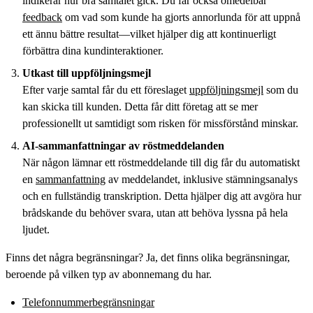
indikerar hur bra samtalet gick. Du får också omedelbar
feedback
om vad som kunde ha gjorts annorlunda för att uppnå
ett ännu bättre resultat—vilket hjälper dig att kontinuerligt
förbättra dina kundinteraktioner.
Utkast till uppföljningsmejl
Efter varje samtal får du ett föreslaget
uppföljningsmejl
som du
kan skicka till kunden. Detta får ditt företag att se mer
professionellt ut samtidigt som risken för missförstånd minskar.
AI-sammanfattningar av röstmeddelanden
När någon lämnar ett röstmeddelande till dig får du automatiskt
en
sammanfattning
av meddelandet, inklusive stämningsanalys
och en fullständig transkription. Detta hjälper dig att avgöra hur
brådskande du behöver svara, utan att behöva lyssna på hela
ljudet.
Finns det några begränsningar? Ja, det finns olika begränsningar,
beroende på vilken typ av abonnemang du har.
Telefonnummerbegränsningar