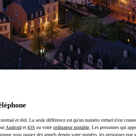
téléphone
 normal et réel. La seule différence est qu'un numéro virtuel n'est con
our
Android
et
iOS
ou votre
ordinateur portable
. Les personnes qui app
Lorsque vous passez des appels depuis votre numéro, les personnes que